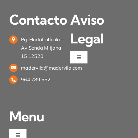
Contacto
Aviso
Legal
Pg. Hortofrutícola –
Av Senda Mitjana
15 12520
Toggle
Navigation
madervila@madervila.com
Política de privacidad
964 789 552
Condiciones de uso
Menu
Ley de cookies
Desistimiento
Toggle