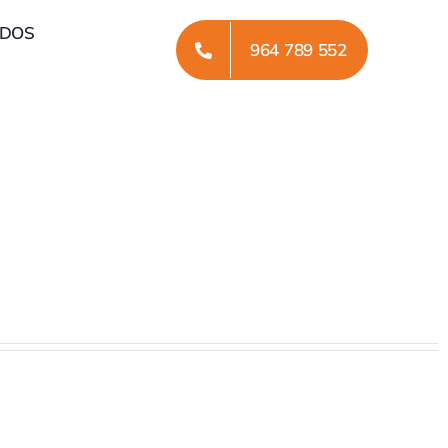
ADOS
964 789 552