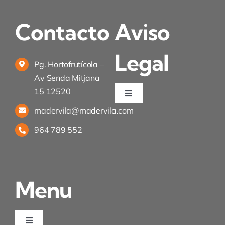
Contacto
Aviso
Legal
Pg. Hortofrutícola –
Av Senda Mitjana
15 12520
Toggle
Navigation
madervila@madervila.com
Política de privacidad
964 789 552
Condiciones de uso
Menu
Ley de cookies
Desistimiento
Toggle