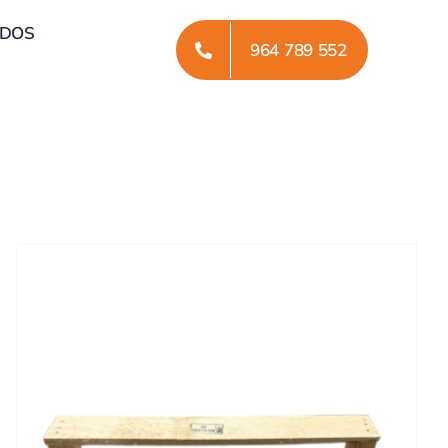
ADOS
964 789 552