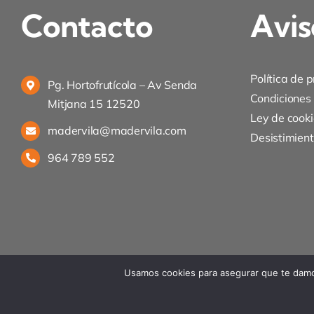
Contacto
Avis
Política de 
Pg. Hortofrutícola – Av Senda
Condiciones
Mitjana 15 12520
Ley de cooki
madervila@madervila.com
Desistimien
964 789 552
Usamos cookies para asegurar que te damos