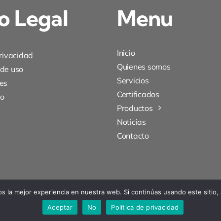
o Legal
Menu
Inicio
privacidad
Quienes somos
 de uso
Servicios
es
Certificados
to
Productos
Noticias
Contacto
 la mejor experiencia en nuestra web. Si continúas usando este sitio,
Aceptar
No
Política de privacidad