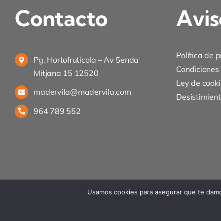
Contacto
Avis
Política de 
Pg. Hortofrutícola – Av Senda
Condiciones
Mitjana 15 12520
Ley de cooki
madervila@madervila.com
Desistimien
964 789 552
Usamos cookies para asegurar que te damos