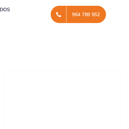
ADOS
964 789 552