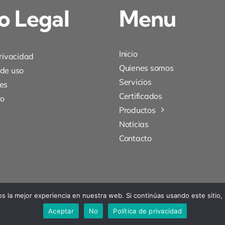
o Legal
Menu
Inicio
privacidad
Quienes somos
 de uso
Servicios
es
Certificados
to
Productos
Noticias
Contacto
 la mejor experiencia en nuestra web. Si continúas usando este sitio,
Aceptar
No
Política de privacidad