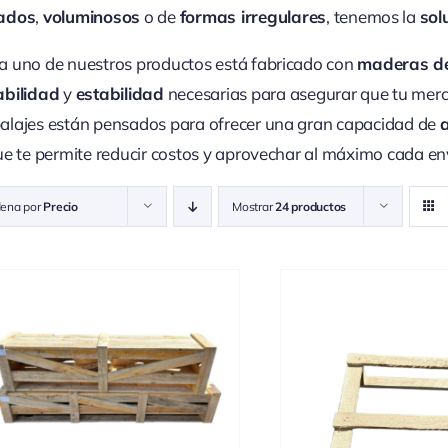
ados
,
voluminosos
o de
formas irregulares
, tenemos la
sol
 uno de nuestros productos está fabricado con
maderas de
abilidad
y
estabilidad
necesarias para asegurar que tu merc
lajes están pensados para ofrecer una gran capacidad de
ue te permite reducir costos y aprovechar al máximo cada en
ena por
Precio
Mostrar
24 productos