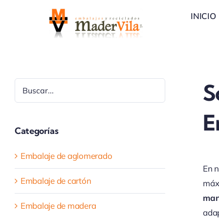
Saltar
INICIO
al
contenido
Buscar
S
E
Categorías
Embalaje de aglomerado
En n
Embalaje de cartón
máx
man
Embalaje de madera
adap