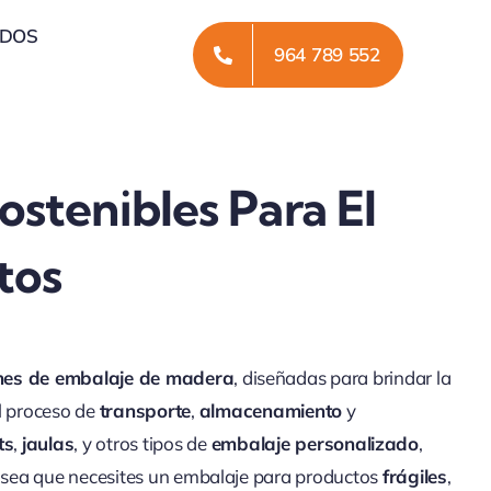
ADOS
964 789 552
ostenibles Para El
tos
nes de embalaje de madera
, diseñadas para brindar la
l proceso de
transporte
,
almacenamiento
y
ts
,
jaulas
, y otros tipos de
embalaje personalizado
,
Ya sea que necesites un embalaje para productos
frágiles
,