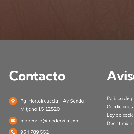
Contacto
Avis
Política de 
Pg. Hortofrutícola – Av Senda
Condiciones
Mitjana 15 12520
Ley de cooki
madervila@madervila.com
Desistimien
964 789 552