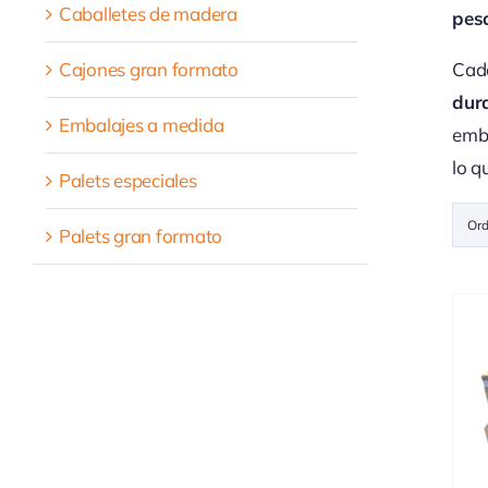
Caballetes de madera
pes
Cajones gran formato
Cada
dur
Embalajes a medida
emba
lo q
Palets especiales
Ord
Palets gran formato