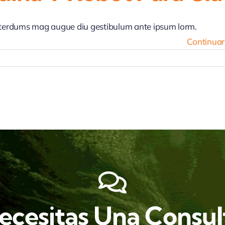
nterdums mag augue diu gestibulum ante ipsum lorm.
Continuar
isición
uina
t
a
ado
ets
ecesitas Una Consul