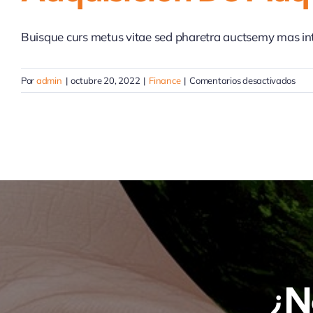
Buisque curs metus vitae sed pharetra auctsemy mas i
en
Por
admin
|
octubre 20, 2022
|
Finance
|
Comentarios desactivados
Adqu
de
máq
y
robo
par
clav
de
pall
¿N