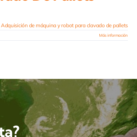
Adquisición de máquina y robot para clavado de pallets
Más información
ta?