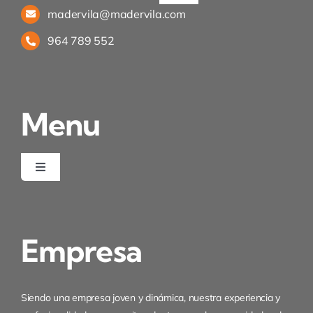
Navigation
madervila@madervila.com
Política de privacidad
964 789 552
Condiciones de uso
Menu
Ley de cookies
Desistimiento
Toggle
Navigation
Inicio
Empresa
Quienes somos
Servicios
Siendo una empresa joven y dinámica, nuestra experiencia y