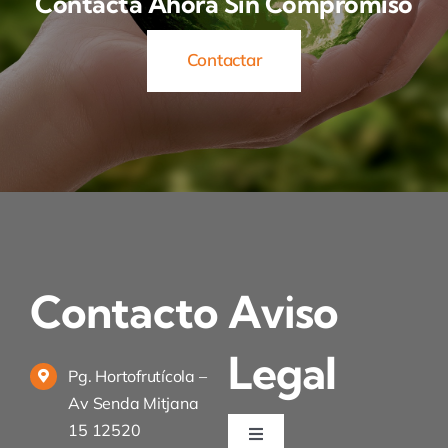
Contacta Ahora Sin Compromiso
Contactar
Contacto
Aviso
Legal
Pg. Hortofrutícola –
Av Senda Mitjana
15 12520
Toggle