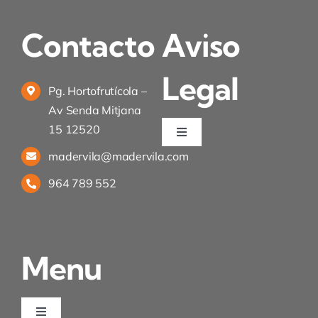
Contacto
Aviso
Legal
Pg. Hortofrutícola –
Av Senda Mitjana
15 12520
Toggle
Navigation
madervila@madervila.com
Política de privacidad
964 789 552
Condiciones de uso
Menu
Ley de cookies
Desistimiento
Toggle