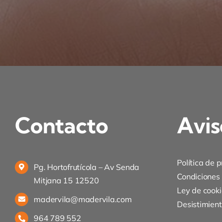
Contacto
Avis
Política de 
Pg. Hortofrutícola – Av Senda
Condiciones
Mitjana 15 12520
Ley de cooki
madervila@madervila.com
Desistimien
964 789 552