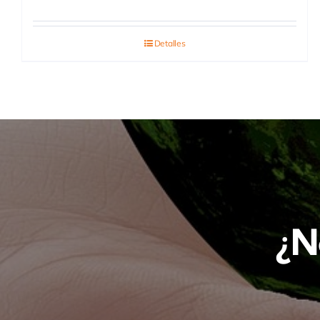
Detalles
¿N