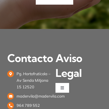
Contacto
Aviso
Legal
Pg. Hortofrutícola –
Av Senda Mitjana
15 12520
Toggle
Navigation
madervila@madervila.com
Política de privacidad
964 789 552