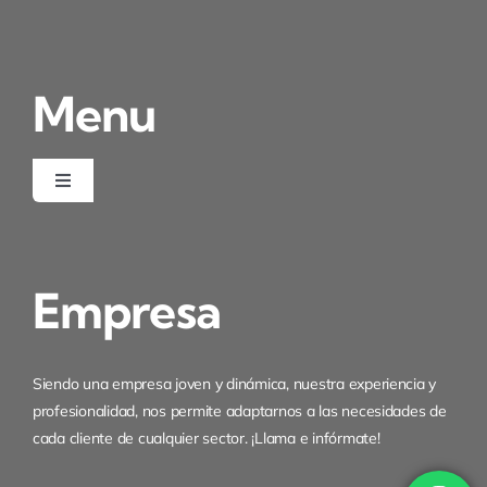
Condiciones de uso
Menu
Ley de cookies
Desistimiento
Toggle
Navigation
Inicio
Empresa
Quienes somos
Servicios
Siendo una empresa joven y dinámica, nuestra experiencia y
profesionalidad, nos permite adaptarnos a las necesidades de
cada cliente de cualquier sector. ¡Llama e infórmate!
Certificados