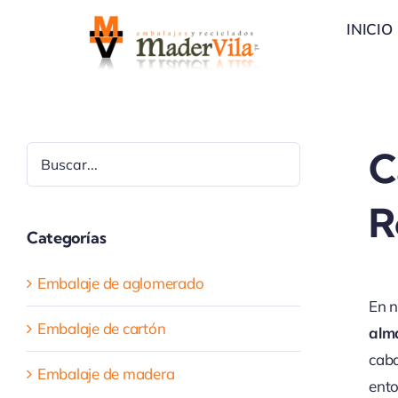
Saltar
INICIO
al
contenido
Buscar
C
R
Categorías
Embalaje de aglomerado
En n
Embalaje de cartón
alm
caba
Embalaje de madera
ento