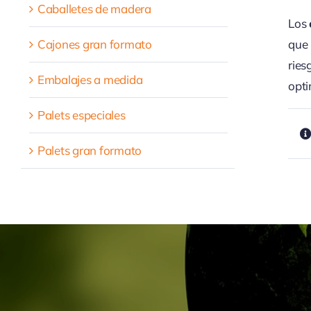
Caballetes de madera
Los
Cajones gran formato
que 
ries
Embalajes a medida
opt
Palets especiales
Palets gran formato