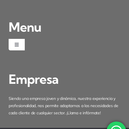
Condiciones de uso
Menu
Ley de cookies
Desistimiento
Toggle
Navigation
Inicio
Empresa
Quienes somos
Servicios
Siendo una empresa joven y dinámica, nuestra experiencia y
profesionalidad, nos permite adaptarnos a las necesidades de
cada cliente de cualquier sector. ¡Llama e infórmate!
Certificados