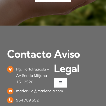
Contacto
Aviso
Legal
Pg. Hortofrutícola –
Av Senda Mitjana
15 12520
Toggle
Navigation
madervila@madervila.com
Política de privacidad
964 789 552