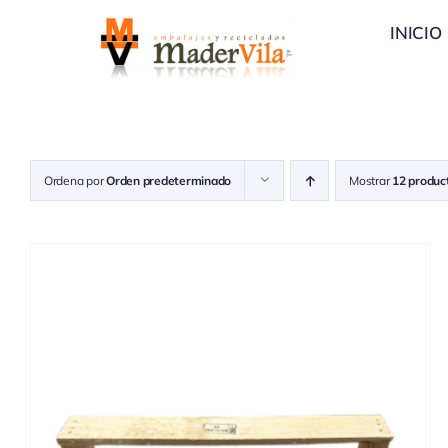
Saltar
INICIO
al
contenido
Ordena por
Orden predeterminado
Mostrar
12 produc