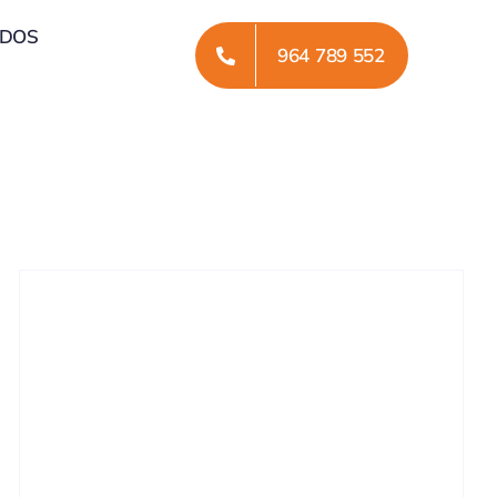
ADOS
964 789 552