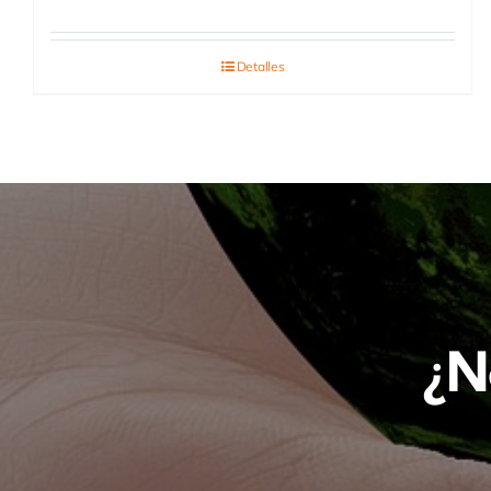
Detalles
¿N