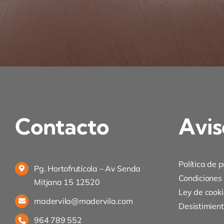
Contacto
Avis
Política de 
Pg. Hortofrutícola – Av Senda
Condiciones
Mitjana 15 12520
Ley de cooki
madervila@madervila.com
Desistimien
964 789 552