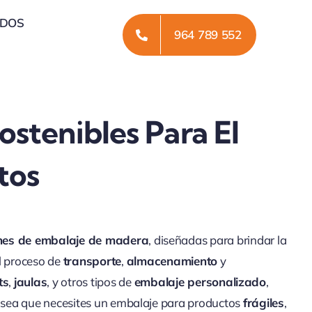
ADOS
964 789 552
ostenibles Para El
tos
nes de embalaje de madera
, diseñadas para brindar la
l proceso de
transporte
,
almacenamiento
y
ts
,
jaulas
, y otros tipos de
embalaje personalizado
,
Ya sea que necesites un embalaje para productos
frágiles
,