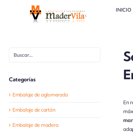
Saltar
INICIO
al
contenido
Buscar
S
E
Categorías
Embalaje de aglomerado
En n
Embalaje de cartón
máx
man
Embalaje de madera
adap