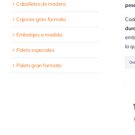
Caballetes de madera
pes
Cajones gran formato
Cada
dur
Embalajes a medida
emba
lo q
Palets especiales
Ord
Palets gran formato