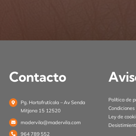
Contacto
Avis
Política de 
Pg. Hortofrutícola – Av Senda
Condiciones
Mitjana 15 12520
Ley de cooki
madervila@madervila.com
Desistimien
964 789 552